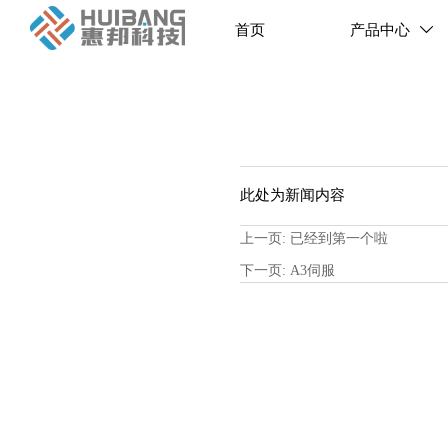
首页
产品中心

此处为新闻内容
上一页: 已经到第一个啦
下一页:
A3伺服