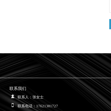
联系我们

联系人：张女士

联系电话：17621381727