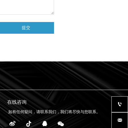
提交
在线咨询

如有任何疑问，请联系我们，我们将尽快与您联系。

