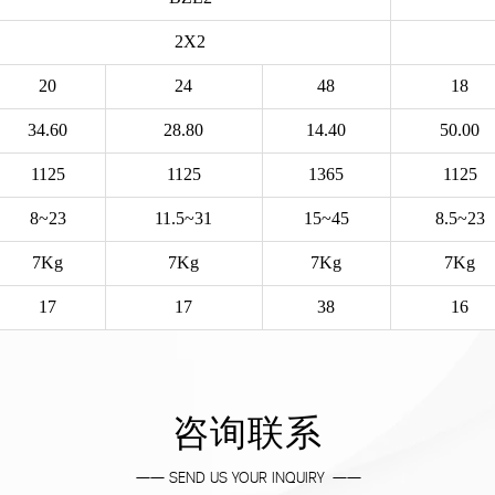
2X2
20
24
48
18
34.60
28.80
14.40
50.00
1125
1125
1365
1125
8~23
11.5~31
15~45
8.5~23
7Kg
7Kg
7Kg
7Kg
17
17
38
16
咨询联系
—— SEND US YOUR INQUIRY ——