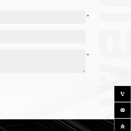


