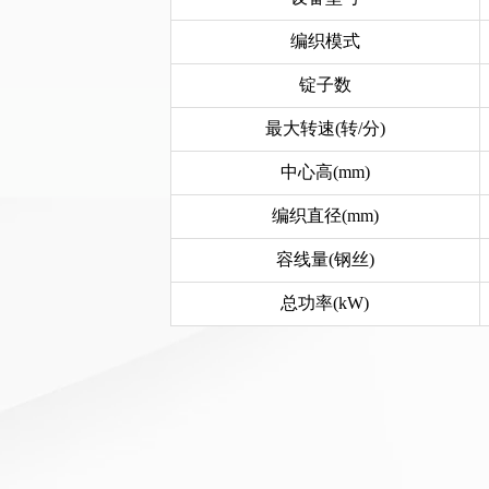
编织模式
锭子数
最大转速(转/分)
中心高(mm)
编织直径(mm)
容线量(钢丝)
总功率(kW)