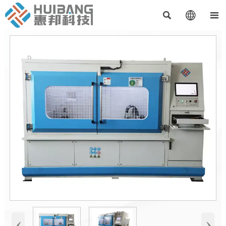



‹
›