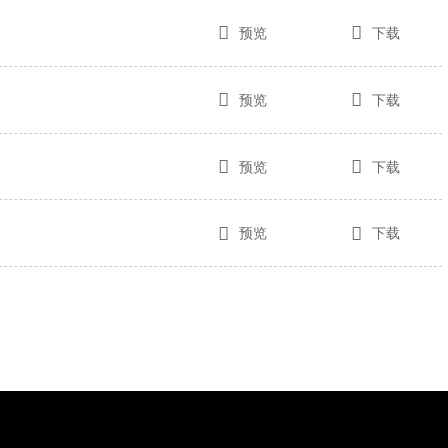


预览
下载


预览
下载


预览
下载


预览
下载