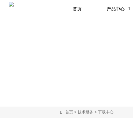
首页
产品中心

首页
>
技术服务
>
下载中心
